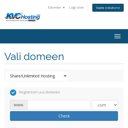
Estonian
Logi sisse
Vaata ostukorvi
togg
Vali domeen
Registreeri uus domeen
www.
Check