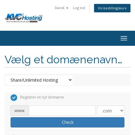
Dansk
Log ind
Vis bestillingskurv
togg
Vælg et domænenavn…
Registrer et nyt domæne
www.
Check