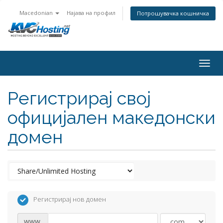
Macedonian
Најава на профил
Потрошувачка кошничка
togg
Регистрирај свој
официјален македонски
домен
Регистрирај нов домен
www.