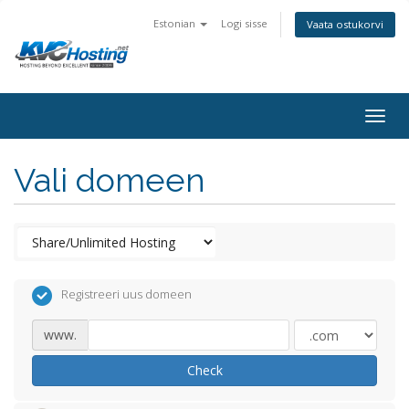
Estonian
Logi sisse
Vaata ostukorvi
togg
Vali domeen
Registreeri uus domeen
www.
Check