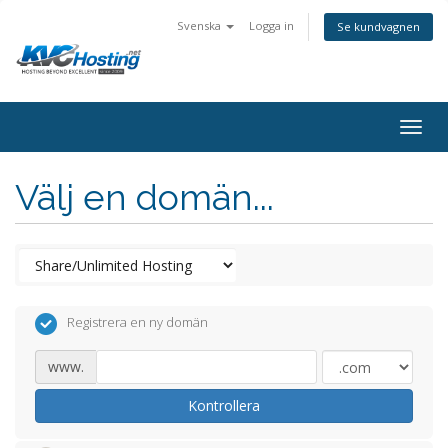
Svenska
Logga in
Se kundvagnen
togg
Välj en domän...
Registrera en ny domän
www.
Kontrollera